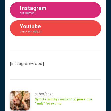
Instagram
OUR PHOTOS!
Youtube
CHECK MY VIDEOS!
[instagram-feed]
03/09/2020
Sympterichthys unipennis: peixe que
“anda” foi extinto