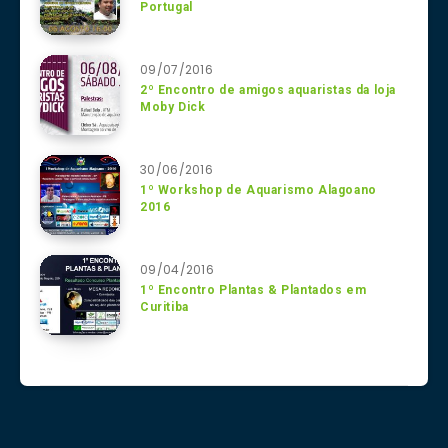
Portugal
09/07/2016
2º Encontro de amigos aquaristas da loja
Moby Dick
30/06/2016
1º Workshop de Aquarismo Alagoano
2016
09/04/2016
1º Encontro Plantas & Plantados em
Curitiba