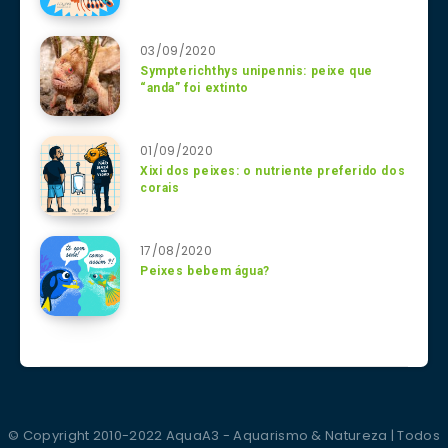
03/09/2020
Sympterichthys unipennis: peixe que
“anda” foi extinto
01/09/2020
Xixi dos peixes: o nutriente preferido dos
corais
17/08/2020
Peixes bebem água?
© Copyright 2010-2022 AquaA3 - Aquarismo & Natureza | Todos