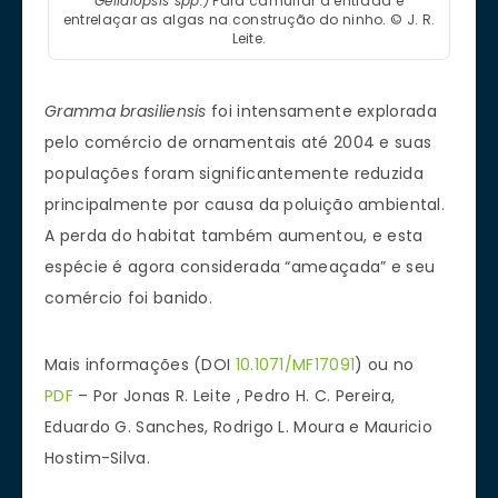
Gelidiopsis spp.)
Para camuflar a entrada e
entrelaçar as algas na construção do ninho. © J. R.
Leite.
Gramma brasiliensis
foi intensamente explorada
pelo comércio de ornamentais até 2004 e suas
populações foram significantemente reduzida
principalmente por causa da poluição ambiental.
A perda do habitat também aumentou, e esta
espécie é agora considerada “ameaçada” e seu
comércio foi banido.
Mais informações (DOI
10.1071/MF17091
) ou no
PDF
– Por Jonas R. Leite , Pedro H. C. Pereira,
Eduardo G. Sanches, Rodrigo L. Moura e Mauricio
Hostim-Silva.