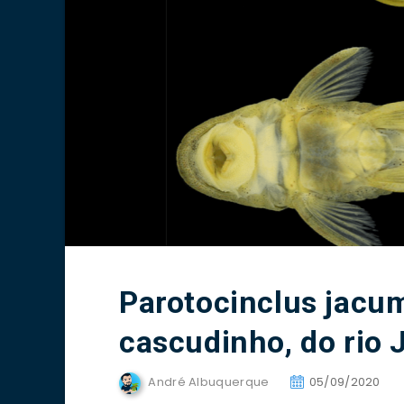
Parotocinclus jacum
cascudinho, do rio 
André Albuquerque
05/09/2020