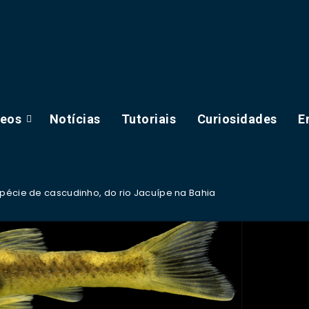
deos
Notícias
Tutoriais
Curiosidades
E
spécie de cascudinho, do rio Jacuípe na Bahia