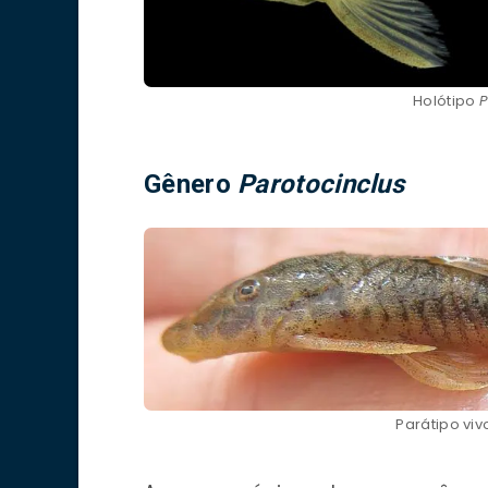
Holótipo
P
Gênero
Parotocinclus
Parátipo vi