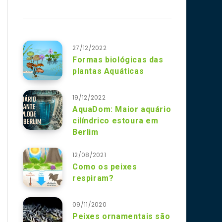
27/12/2022
Formas biológicas das
plantas Aquáticas
19/12/2022
AquaDom: Maior aquário
cilíndrico estoura em
Berlim
12/08/2021
Como os peixes
respiram?
09/11/2020
Peixes ornamentais são