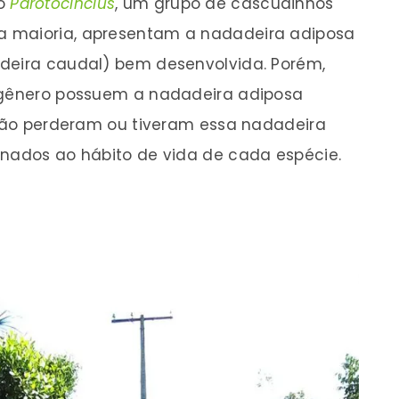
ro
Parotocinclus
, um grupo de cascudinhos
a maioria, apresentam a nadadeira adiposa
adeira caudal) bem desenvolvida. Porém,
o gênero possuem a nadadeira adiposa
lução perderam ou tiveram essa nadadeira
onados ao hábito de vida de cada espécie.