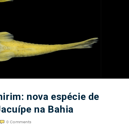
irim: nova espécie de
Jacuípe na Bahia
0
Comments