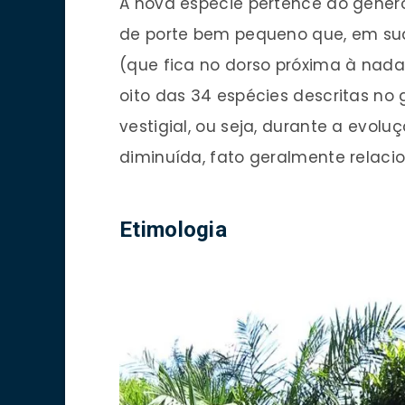
A nova espécie pertence ao gêne
de porte bem pequeno que, em su
(que fica no dorso próxima à nad
oito das 34 espécies descritas n
vestigial, ou seja, durante a evo
diminuída, fato geralmente relaci
Etimologia