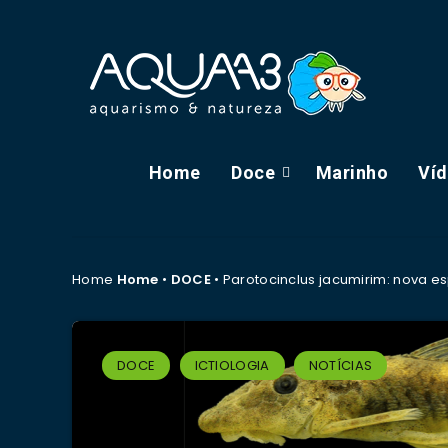
Home
Doce
Marinho
Ví
Home
Home
•
DOCE
•
Parotocinclus jacumirim: nova e
DOCE
ICTIOLOGIA
NOTÍCIAS