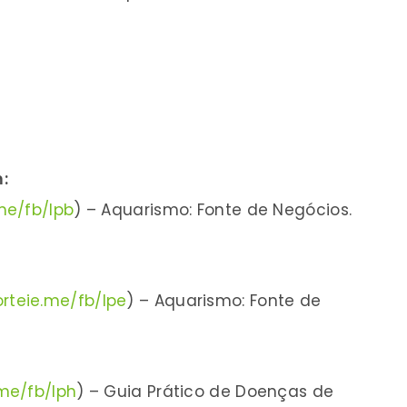
:
.me/fb/lpb
) – Aquarismo: Fonte de Negócios.
orteie.me/fb/lpe
) – Aquarismo: Fonte de
.me/fb/lph
) – Guia Prático de Doenças de