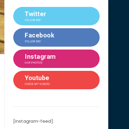
Twitter
FOLLOW ME!
Facebook
FOLLOW ME!
Instagram
OUR PHOTOS!
Youtube
CHECK MY VIDEOS!
[instagram-feed]