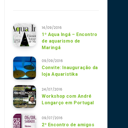
14/09/2016
1º Aqua Ingá – Encontro
de aquarismo de
Maringá
09/09/2016
Convite: Inauguração da
loja Aquaristika
24/07/2016
Workshop com André
Longarço em Portugal
09/07/2016
2º Encontro de amigos