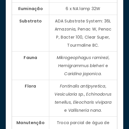
Iluminação
6 x NA lamp 32W
Substrato
ADA Substrate System: 36L
Amazonia, Penac W, Penac
P, Bacter 100, Clear Super,
Tourmaline BC.
Fauna
Mikrogeophagus ramirezi
,
Hemigrammus bleheri
e
Caridina japonica
.
Flora
Fontinalis antipyretica
,
Vesicularia sp.
,
Echinodorus
tenellus
,
Eleocharis vivipara
e
Vallisneria nana
.
Manutenção
Troca parcial de água de