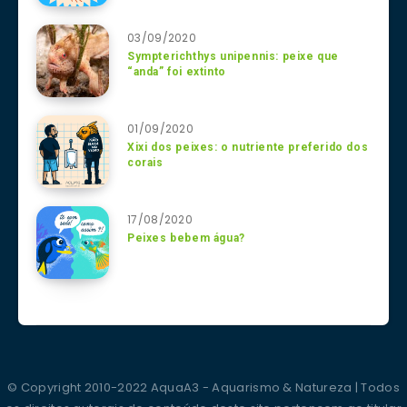
03/09/2020
Sympterichthys unipennis: peixe que
“anda” foi extinto
01/09/2020
Xixi dos peixes: o nutriente preferido dos
corais
17/08/2020
Peixes bebem água?
© Copyright 2010-2022 AquaA3 - Aquarismo & Natureza | Todos