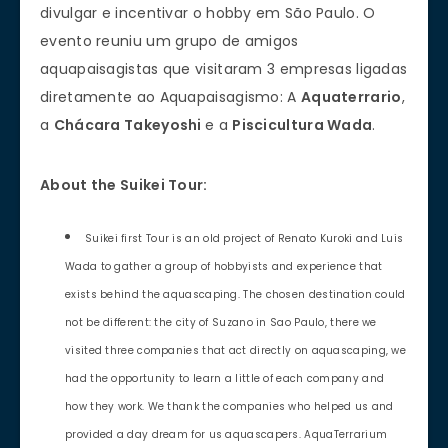
divulgar e incentivar o hobby em São Paulo. O
evento reuniu um grupo de amigos
aquapaisagistas que visitaram 3 empresas ligadas
diretamente ao Aquapaisagismo: A
Aquaterrario
,
a
Chácara Takeyoshi
e a
Piscicultura Wada
.
About the Suikei Tour:
Suikei first Tour is an old project of Renato Kuroki and Luis
Wada to gather a group of hobbyists and experience that
exists behind the aquascaping. The chosen destination could
not be different: the city of Suzano in Sao Paulo, there we
visited three companies that act directly on aquascaping, we
had the opportunity to learn a little of each company and
how they work. We thank the companies who helped us and
provided a day dream for us aquascapers. AquaTerrarium