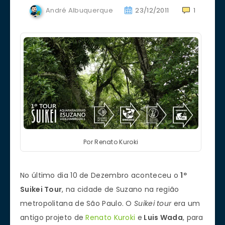
André Albuquerque
23/12/2011
1
Por Renato Kuroki
No último dia 10 de Dezembro aconteceu o
1º
Suikei Tour
, na cidade de Suzano na região
metropolitana de São Paulo. O
Suikei tour
era um
antigo projeto de
Renato Kuroki
e
Luis Wada
, para