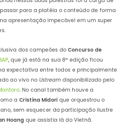
onou nessas duas palestras foi a carga de
assar para a platéia o conteúdo de forma
uma apresentação impecável em um super
s.
clusiva dos campeões do
Concurso de
BAP
, que já está na sua 8ª edição ficou
a expectativa entre todos e principalmente
ado ao vivo no
Ustream
disponibilizado pelo
Montoro
. No canal também houve a
 como a
Cristina Midori
que orquestrou o
iano, sem esquecer da participação ilustre
an Hoang
que assistia lá do Vietnã.