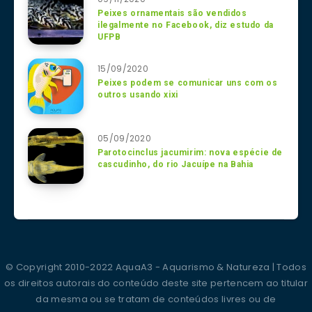
Peixes ornamentais são vendidos
ilegalmente no Facebook, diz estudo da
UFPB
15/09/2020
Peixes podem se comunicar uns com os
outros usando xixi
05/09/2020
Parotocinclus jacumirim: nova espécie de
cascudinho, do rio Jacuípe na Bahia
© Copyright 2010-2022 AquaA3 - Aquarismo & Natureza | Todos
os direitos autorais do conteúdo deste site pertencem ao titular
da mesma ou se tratam de conteúdos livres ou de