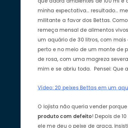
que adora ambientes de 100 ml e 
minha expectativa… resultado… me
militante a favor dos Bettas. Como
remeça mensal de alimentos vivos
um aquário de 30 litros, com mais
perto e no meio de um monte de p
de rosa, com uma magreza severa
mim e se abriu toda. Pensei: Que a
Vídeo: 20 peixes Bettas em um aquári
O lojista não queria vender porqu
produto com defeito
! Depois de 1
ele me deu o peixe de graça, insis