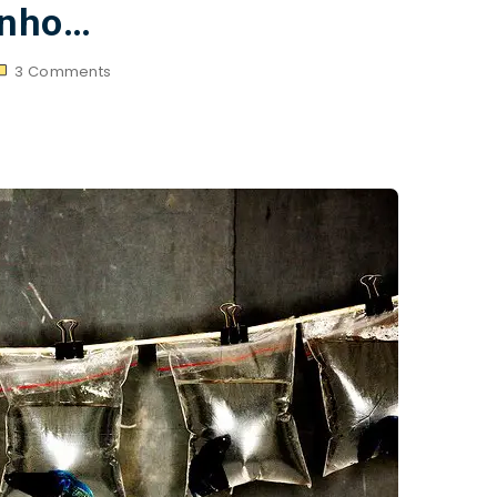
inho…
3
Comments