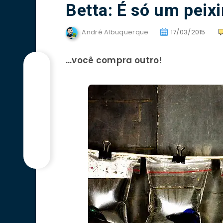
Betta: É só um peix
André Albuquerque
17/03/2015
…você compra outro!