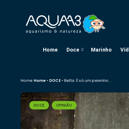
Home
Doce
Marinho
Ví
Home
Home
•
DOCE
•
Betta: É só um peixinho…
DOCE
OPINIÃO