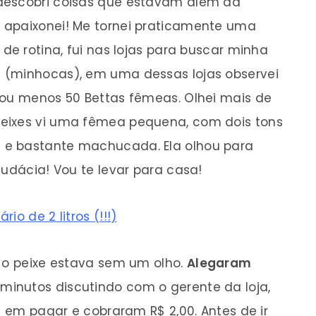
descobri coisas que estavam além da
 apaixonei! Me tornei praticamente uma
 de rotina, fui nas lojas para buscar minha
 (minhocas), em uma dessas lojas observei
 ou menos 50 Bettas fêmeas. Olhei mais de
eixes vi uma fêmea pequena, com dois tons
 e bastante machucada. Ela olhou para
udácia! Vou te levar para casa!
o de 2 litros (!!!)
e o peixe estava sem um olho.
Alegaram
0 minutos discutindo com o gerente da loja,
ti em pagar e cobraram R$ 2,00. Antes de ir