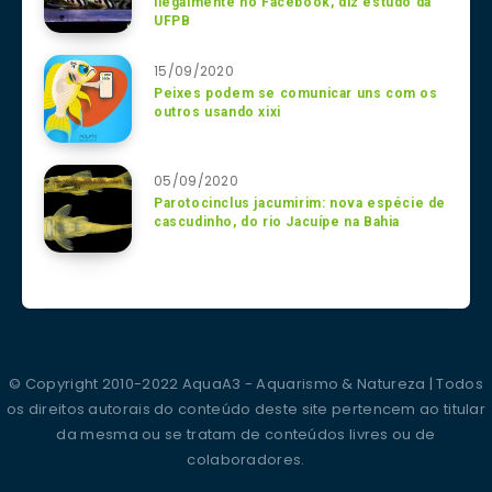
ilegalmente no Facebook, diz estudo da
UFPB
15/09/2020
Peixes podem se comunicar uns com os
outros usando xixi
05/09/2020
Parotocinclus jacumirim: nova espécie de
cascudinho, do rio Jacuípe na Bahia
© Copyright 2010-2022 AquaA3 - Aquarismo & Natureza | Todos
os direitos autorais do conteúdo deste site pertencem ao titular
da mesma ou se tratam de conteúdos livres ou de
colaboradores.