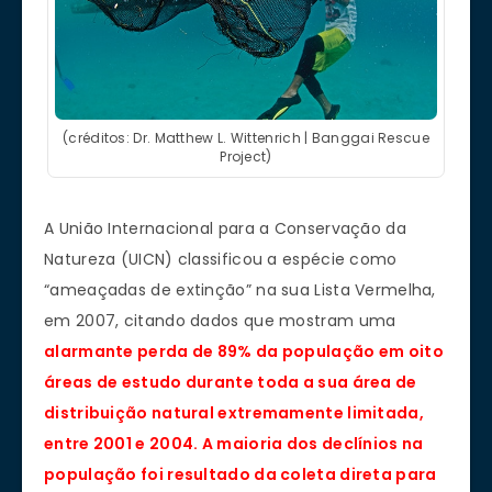
(créditos: Dr. Matthew L. Wittenrich | Banggai Rescue
Project)
A União Internacional para a Conservação da
Natureza (UICN) classificou a espécie como
“ameaçadas de extinção” na sua Lista Vermelha,
em 2007, citando dados que mostram uma
alarmante perda de 89% da população em oito
áreas de estudo durante toda a sua área de
distribuição natural extremamente limitada,
entre 2001 e 2004. A maioria dos declínios na
população foi resultado da coleta direta para