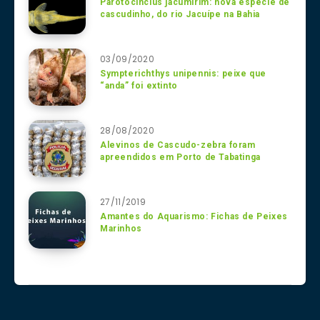
Parotocinclus jacumirim: nova espécie de
cascudinho, do rio Jacuípe na Bahia
03/09/2020
Sympterichthys unipennis: peixe que
“anda” foi extinto
28/08/2020
Alevinos de Cascudo-zebra foram
apreendidos em Porto de Tabatinga
27/11/2019
Amantes do Aquarismo: Fichas de Peixes
Marinhos