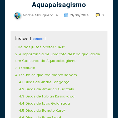
Aquapaisagismo
André Albuquerque
21/06/2014
0
Índice
ocultar
1
Dê aos juízes o fator “UAU!”
2
A importância de uma foto de boa qualidade
em Concurso de Aquapaisagismo
3
O estudo
4
Escute os que realmente sabem
4.1
Dicas de André Longarço
4.2
Dicas de Américo Guazzelli
4.3
Dicas de Fabian Kussakawa
4.4
Dicas de Luca Galarraga
4.5
Dicas de Renato Kuroki
4.6
Dicas de Rony Suzuki