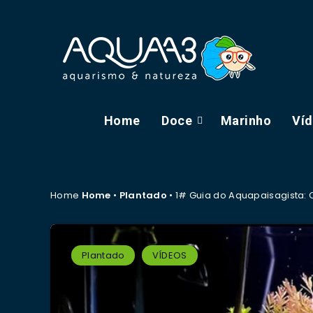
Home
Doce
Marinho
Ví
Home
Home
•
Plantado
•
1# Guia do Aquapaisagista:
Plantado
VÍDEOS