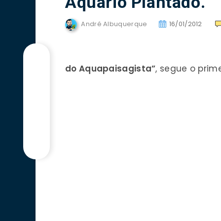
Aquário Plantado.
André Albuquerque
16/01/2012
do Aquapaisagista”
, segue o prim