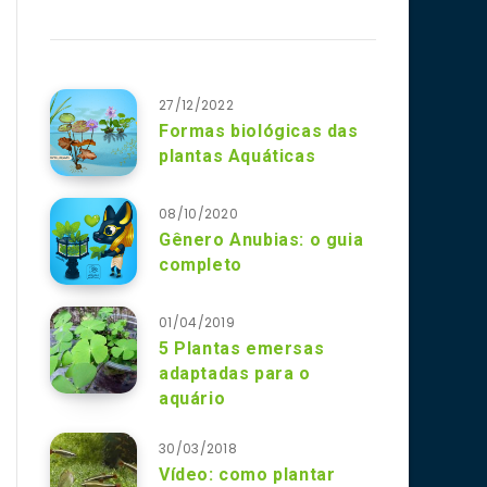
27/12/2022
Formas biológicas das
plantas Aquáticas
08/10/2020
Gênero Anubias: o guia
completo
01/04/2019
5 Plantas emersas
adaptadas para o
aquário
30/03/2018
Vídeo: como plantar