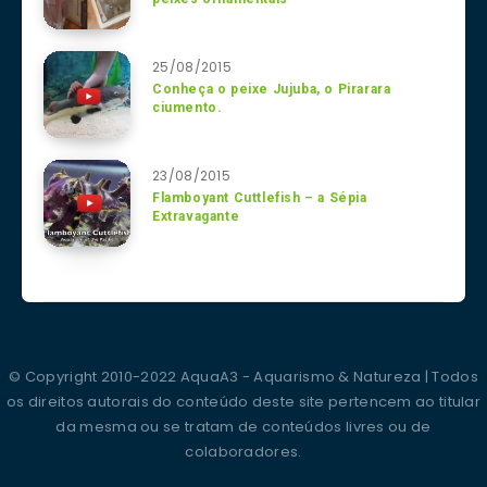
25/08/2015
Conheça o peixe Jujuba, o Pirarara
ciumento.
23/08/2015
Flamboyant Cuttlefish – a Sépia
Extravagante
© Copyright 2010-2022 AquaA3 - Aquarismo & Natureza | Todos
os direitos autorais do conteúdo deste site pertencem ao titular
da mesma ou se tratam de conteúdos livres ou de
colaboradores.