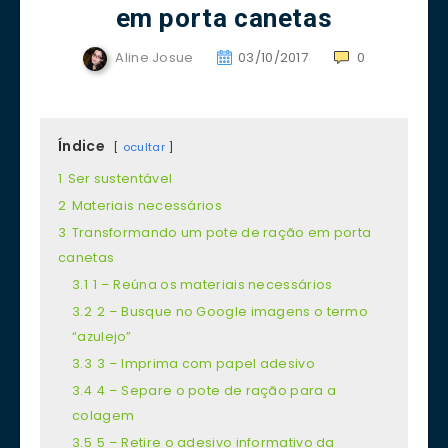
em porta canetas
Aline Josue
03/10/2017
0
Índice
ocultar
1
Ser sustentável
2
Materiais necessários
3
Transformando um pote de ração em porta
canetas
3.1
1 – Reúna os materiais necessários
3.2
2 – Busque no Google imagens o termo
“azulejo”
3.3
3 – Imprima com papel adesivo
3.4
4 – Separe o pote de ração para a
colagem
3.5
5 – Retire o adesivo informativo da