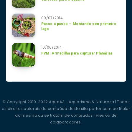
09/07/2014
Passo a passo – Montando seu primeiro
lago
10/06/2014
FVM: Armadilha para capturar Planárias
© Copyright 2010-2022 AquaA3 - Aquarismo & Natureza | Todos
os direitos autorais do conteúdo deste site pertencem ao titular
da mesma ou se tratam de conteúdos livres ou de
colaboradores.