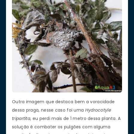
Outra imagem que destaca bem a voracidade
dessa praga, nesse caso foi uma
Hydrocotyle
tripartita
, eu perdi mais de 1 metro dessa planta. A
solução é combater os pulgões com alguma