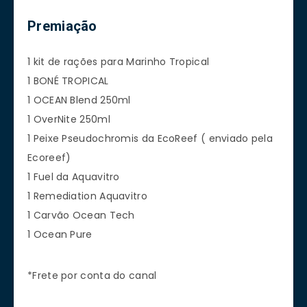
Premiação
1 kit de rações para Marinho Tropical
1 BONÉ TROPICAL
1 OCEAN Blend 250ml
1 OverNite 250ml
1 Peixe Pseudochromis da EcoReef ( enviado pela
Ecoreef)
1 Fuel da Aquavitro
1 Remediation Aquavitro
1 Carvão Ocean Tech
1 Ocean Pure
*Frete por conta do canal