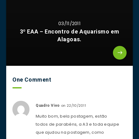
03/11/2011
3º EAA – Encontro de Aquarismo em
Alagoas.
One Comment
on 22/10/2011
Quadro Vivo
Muito bom, bela postagem, estão
todos de parabéns, a A3 e toda equipe
que ajudou na postagem, como