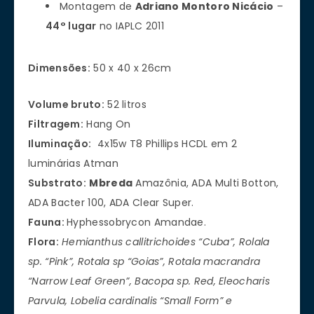
Montagem de
Adriano Montoro Nicácio
–
44° lugar
no IAPLC 2011
Dimensões:
50 x 40 x 26cm
Volume bruto:
52 litros
Filtragem:
Hang On
Iluminação:
4x15w T8 Phillips HCDL em 2
luminárias Atman
Substrato:
Mbreda
Amazônia, ADA Multi Botton,
ADA Bacter 100, ADA Clear Super.
Fauna:
Hyphessobrycon Amandae.
Flora:
Hemianthus callitrichoides “Cuba”, Rolala
sp. “Pink”, Rotala sp “Goias”, Rotala macrandra
“Narrow Leaf Green”, Bacopa sp. Red, Eleocharis
Parvula, Lobelia cardinalis “Small Form” e