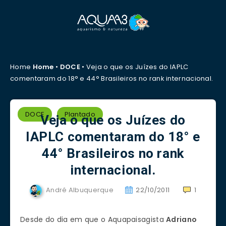
Home
Home
•
DOCE
•
Veja o que os Juízes do IAPLC
comentaram do 18° e 44° Brasileiros no rank internacional.
DOCE
Plantado
Veja o que os Juízes do
IAPLC comentaram do 18° e
44° Brasileiros no rank
internacional.
André Albuquerque
22/10/2011
1
Desde do dia em que o Aquapaisagista
Adriano