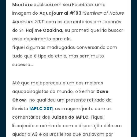
Montoro
públicou em seu Facebook uma
imagem do
Aquajournal
#193
“
Seminar of Nature
Aquarium 2011
” com os comentários em Japonês
do Sr.
Hajime Ozakina
, eu prometi que iria buscar
esse depoimento para ele,
fiquei algumas madrugadas conversando com
tudo que é tipo de etnia, mas sem muito
sucesso…
Até que me apareceu o um dos maiores
aquapaisagistas do mundo, o Senhor
Dave
Chow
, no qual deu um presente retirado da
Revista
IAPLC 2011
, as imagens junto com os
comentários dos
Juízes do IAPLC
. Fiquei
lisonjeado e admirado com a disposição dele em
ajudar a
A3
e os Brasileiros que ansiavam por