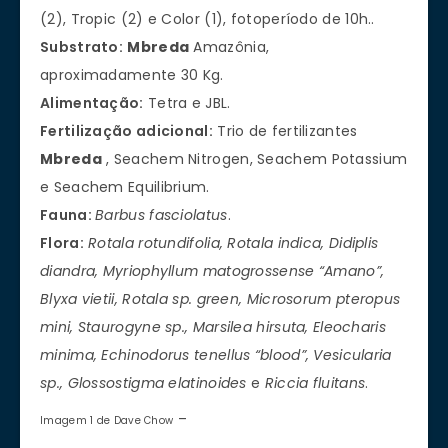
(2), Tropic (2) e Color (1), fotoperíodo de 10h..
Substrato:
Mbreda
Amazônia,
aproximadamente 30 Kg.
Alimentação:
Tetra e JBL.
Fertilização adicional:
Trio de fertilizantes
Mbreda
, Seachem Nitrogen, Seachem Potassium
e Seachem Equilibrium.
Fauna:
Barbus fasciolatus
.
Flora:
Rotala rotundifolia, Rotala indica, Didiplis
diandra, Myriophyllum matogrossense “Amano”,
Blyxa vietii, Rotala sp. green, Microsorum pteropus
mini, Staurogyne sp., Marsilea hirsuta, Eleocharis
minima, Echinodorus tenellus “blood”, Vesicularia
sp., Glossostigma elatinoides
e
Riccia fluitans
.
–
Imagem 1 de Dave Chow