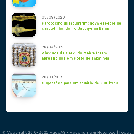
05/09/2020
Parotocinclus jacumirim: nova espécie de
cascudinho, do rio Jacuípe na Bahia
28/08/2020
Alevinos de Cascudo-zebra foram
apreendidos em Porto de Tabatinga
28/03/2019
Sugestões para um aquário de 200 litros
© Copyright 2010-2022 AquaA3 - Aquarismo & Natureza | Todos