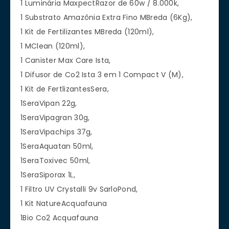
1 Luminária MaxpectRazor de 60w / 8.000k,
1 Substrato Amazônia Extra Fino MBreda (6Kg),
1 Kit de Fertilizantes MBreda (120ml),
1 MClean (120ml),
1 Canister Max Care Ista,
1 Difusor de Co2 Ista 3 em 1 Compact V (M),
1 Kit de FertlizantesSera,
1SeraVipan 22g,
1SeraVipagran 30g,
1SeraVipachips 37g,
1SeraAquatan 50ml,
1SeraToxivec 50ml,
1SeraSiporax 1L,
1 Filtro UV Crystalli 9v SarloPond,
1 Kit NatureAcquafauna
1Bio Co2 Acquafauna