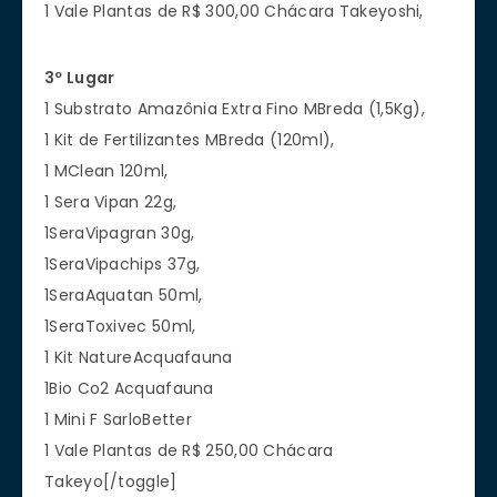
1 Vale Plantas de R$ 300,00 Chácara Takeyoshi,
3º Lugar
1 Substrato Amazônia Extra Fino MBreda (1,5Kg),
1 Kit de Fertilizantes MBreda (120ml),
1 MClean 120ml,
1 Sera Vipan 22g,
1SeraVipagran 30g,
1SeraVipachips 37g,
1SeraAquatan 50ml,
1SeraToxivec 50ml,
1 Kit NatureAcquafauna
1Bio Co2 Acquafauna
1 Mini F SarloBetter
1 Vale Plantas de R$ 250,00 Chácara
Takeyo[/toggle]