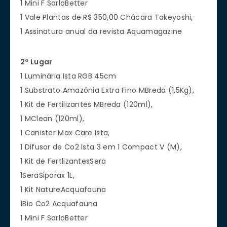
1 Mini F SarloBetter
1 Vale Plantas de R$ 350,00 Chácara Takeyoshi,
1 Assinatura anual da revista Aquamagazine
2º Lugar
1 Luminária Ista RGB 45cm
1 Substrato Amazônia Extra Fino MBreda (1,5Kg),
1 Kit de Fertilizantes MBreda (120ml),
1 MClean (120ml),
1 Canister Max Care Ista,
1 Difusor de Co2 Ista 3 em 1 Compact V (M),
1 Kit de FertlizantesSera
1SeraSiporax 1L,
1 Kit NatureAcquafauna
1Bio Co2 Acquafauna
1 Mini F SarloBetter