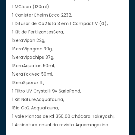
1 MClean (120ml)
1 Canister Eheim Ecco 2232,
1 Difusor de Co2 Ista 3 em 1 Compact V (G),
1 Kit de FertlizantesSera,
1SeraVipan 22g,
1SeraVipagran 30g,
1SeraVipachips 37g,
1SeraAquatan 50ml,
1SeraToxivec 50ml,
1SeraSiporax 1L,
1 Filtro UV Crystalli 9v SarloPond,
1 Kit NatureAcquafauna,
1Bio Co2 Acquafauna,
1 Vale Plantas de R$ 350,00 Chácara Takeyoshi,
1 Assinatura anual da revista Aquamagazine