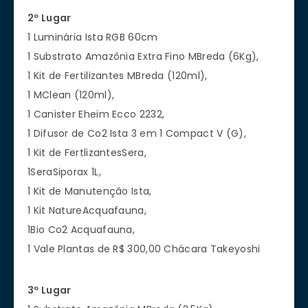
2º Lugar
1 Luminária Ista RGB 60cm
1 Substrato Amazônia Extra Fino MBreda (6Kg),
1 Kit de Fertilizantes MBreda (120ml),
1 MClean (120ml),
1 Canister Eheim Ecco 2232,
1 Difusor de Co2 Ista 3 em 1 Compact V (G),
1 Kit de FertlizantesSera,
1SeraSiporax 1L,
1 Kit de Manutenção Ista,
1 Kit NatureAcquafauna,
1Bio Co2 Acquafauna,
1 Vale Plantas de R$ 300,00 Chácara Takeyoshi
3º Lugar