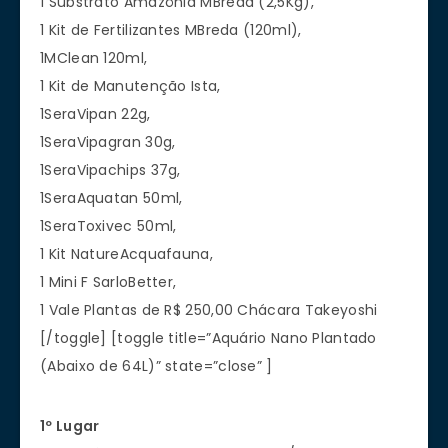
1 Substrato Amazônia MBreda (2,5Kg),
1 Kit de Fertilizantes MBreda (120ml),
1MClean 120ml,
1 Kit de Manutenção Ista,
1SeraVipan 22g,
1SeraVipagran 30g,
1SeraVipachips 37g,
1SeraAquatan 50ml,
1SeraToxivec 50ml,
1 Kit NatureAcquafauna,
1 Mini F SarloBetter,
1 Vale Plantas de R$ 250,00 Chácara Takeyoshi
[/toggle] [toggle title=”Aquário Nano Plantado
(Abaixo de 64L)” state=”close” ]
1º Lugar