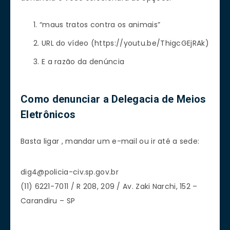
“maus tratos contra os animais”
URL do vídeo (https://youtu.be/ThigcGEjRAk)
E a razão da denúncia
Como denunciar a Delegacia de Meios
Eletrônicos
Basta ligar , mandar um e-mail ou ir até a sede:
dig4@policia-civ.sp.gov.br
(11) 6221-7011 / R 208, 209 / Av. Zaki Narchi, 152 –
Carandiru – SP