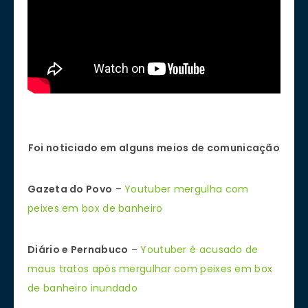
Foi noticiado em alguns meios de comunicação
Gazeta do Povo
–
Youtuber mergulha com
peixes em box de banheiro
Diário e Pernabuco
–
Youtuber é acusado de
maus tratos após mergulhar com peixes em box
de banheiro inundado