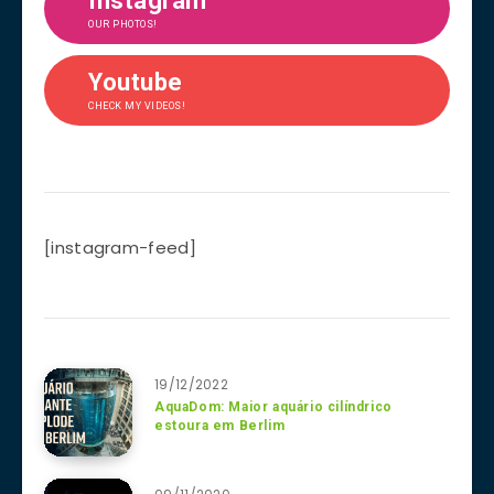
Instagram
OUR PHOTOS!
Youtube
CHECK MY VIDEOS!
[instagram-feed]
19/12/2022
AquaDom: Maior aquário cilíndrico
estoura em Berlim