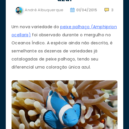
André Albuquerque
01/04/2015
3
Um nova variedade do
peixe palhaço (Amphiprion
ocellaris)
foi observado durante o mergulho no
Oceanos Índico.
A
espécie ainda
não descrita,
é
semelhante as dezenas de variedades já
catalogadas de peixe palhaço, tendo seu
diferencial uma coloração única azul.