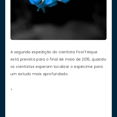
A
segunda expedição
do cientista Fool
Feique
está prevista
para o final de
maio de 2015,
quando
os cientistas esperam
localizar
o espécime
p
ara
um estudo mais aprofundado
.
>
Você acreditou? 1 de abril, dia da mentira!