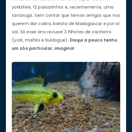
yorkshire, 12 passarinhos e, recentemente, uma
tartaruga. Sem contar que temos amigos que nos
querem dar cobra, barata de Madagascar e por aí
vai. Só esse ano recusei 3 filhotes de cachorro
(york, maltês e buldogue).
Daqui a pouco tenho
um zôo particular, imagina!