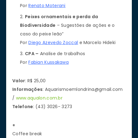
Por
Renato Moterani
Peixes ornamentais e perda da
Biodiversidade
– Sugestões de ações e o
caso do peixe leão”
Por
Diego Azevedo Zoccal
e Marcelo Hideki
CPA –
Analise de trabalhos
Por
Fabian Kussakawa
Valor
: R$ 25,00
Informações
:
Aquarismoemlondrina@gmail.com
/
www.aqualon.com.br
Telefone
: (43) 3026- 3273
+
Coffee break