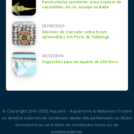
Parotocinclus jacumirim: nova espécie de
cascudinho, do rio Jacuípe na Bahia
28/08/2020
Alevinos de Cascudo-zebra foram
apreendidos em Porto de Tabatinga
28/03/2019
Sugestões para um aquário de 200 litros
© Copyright 2010-2022 AquaA3 - Aquarismo & Natureza | Todos
os direitos autorais do conteúdo deste site pertencem ao titular
da mesma ou se tratam de conteúdos livres ou de
colaboradores.