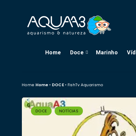
Home
Doce
Marinho
Ví
Home
Home
•
DOCE
•
FishTv Aquarismo
DOCE
NOTÍCIAS