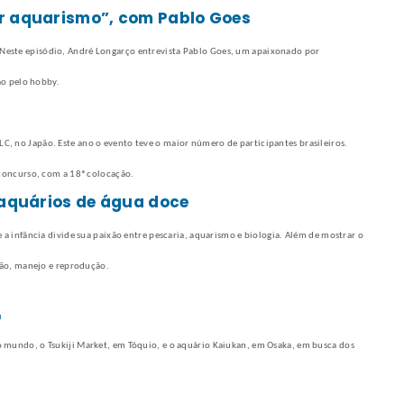
or aquarismo”, com Pablo Goes
este episódio, André Longarço entrevista Pablo Goes, um apaixonado por
ão pelo hobby.
, no Japão. Este ano o evento teve o maior número de participantes brasileiros.
 concurso, com a 18ª colocação.
s aquários de água doce
 a infância divide sua paixão entre pescaria, aquarismo e biologia. Além de mostrar o
ção, manejo e reprodução.
n
 mundo, o Tsukiji Market, em Tóquio, e o aquário Kaiukan, em Osaka, em busca dos