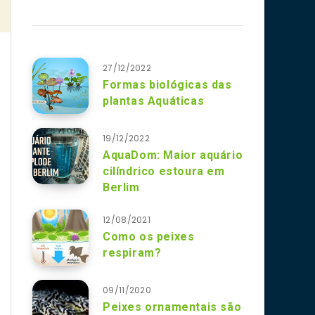
27/12/2022
Formas biológicas das
plantas Aquáticas
19/12/2022
AquaDom: Maior aquário
cilíndrico estoura em
Berlim
12/08/2021
Como os peixes
respiram?
09/11/2020
Peixes ornamentais são