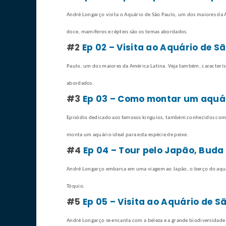
André Longarço visita o Aquário de São Paulo, um dos maiores da A
doce, mamíferos e répteis são os temas abordados.
#2
Ep 02 – Visita ao Aquário de S
Paulo, um dos maiores da América Latina. Veja também, característ
abordados.
#3
Ep 03 – Como montar um aquár
Episódio dedicado aos famosos kinguios, também conhecidos como 
monta um aquário ideal para esta espécie de peixe.
#4
Ep 04 – Tour pelo Japão, Bud
André Longarço embarca em uma viagem ao Japão, o berço do aqua
Tóquio.
#5
Ep 05 – Visita ao Aquário de 
André Longarço se encanta com a beleza e a grande biodiversidade