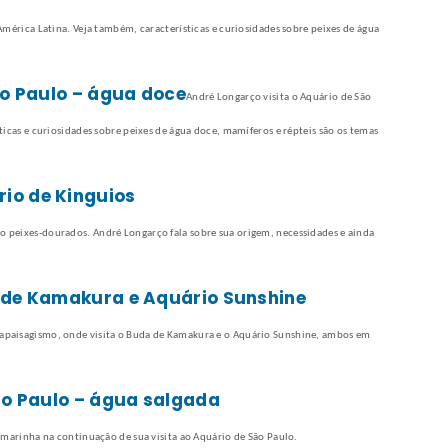
mérica Latina. Veja também, características e curiosidades sobre peixes de água
ão Paulo – água doce
André Longarço visita o Aquário de São
icas e curiosidades sobre peixes de água doce, mamíferos e répteis são os temas
io de Kinguios
peixes-dourados. André Longarço fala sobre sua origem, necessidades e ainda
a de Kamakura e Aquário Sunshine
paisagismo, onde visita o Buda de Kamakura e o Aquário Sunshine, ambos em
São Paulo – água salgada
 marinha na continuação de sua visita ao Aquário de São Paulo.