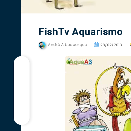
FishTv Aquarismo
André Albuquerque
28/02/2013