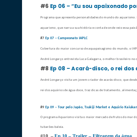
#6
Ep 06 – “Eu sou apaixonado p
Programa que apresenta personalidades do mundo do aquarismo. N
aquarismo, que narra a sua história e conta de onde veio essa paix
#7
Ep 07 – Campeonato IAPLC
Cobertura do maior concurso de aquapaisagismo do mundo, o IAPLC
André Longarço entrevista Luca Galagarra, o melhor brasileiro no
#8
Ep 08 – Acará-disco, o rei do
André Longarço visita um jovem criador de acarás-disco, que desde
rei dos aquários de água doce, traz dicas de tratamento, alimenta
#9
Ep 09 – Tour pelo Japão, Tsukiji Market e Aquário Kaiuka
O programa Aquarismo visita o maior mercado de frutos do mar do
tubarões-baleia.
#10 –
Ep 10 – Trailer – Filtragem da água