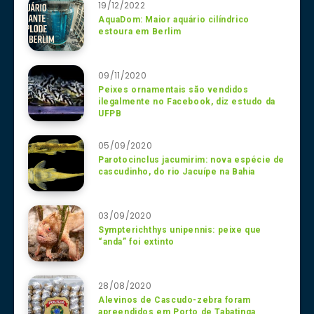
19/12/2022
AquaDom: Maior aquário cilíndrico
estoura em Berlim
09/11/2020
Peixes ornamentais são vendidos
ilegalmente no Facebook, diz estudo da
UFPB
05/09/2020
Parotocinclus jacumirim: nova espécie de
cascudinho, do rio Jacuípe na Bahia
03/09/2020
Sympterichthys unipennis: peixe que
“anda” foi extinto
28/08/2020
Alevinos de Cascudo-zebra foram
apreendidos em Porto de Tabatinga