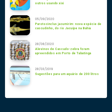
outros usando xixi
05/09/2020
Parotocinclus jacumirim: nova espécie de
cascudinho, do rio Jacuípe na Bahia
28/08/2020
Alevinos de Cascudo-zebra foram
apreendidos em Porto de Tabatinga
28/03/2019
Sugestões para um aquário de 200 litros