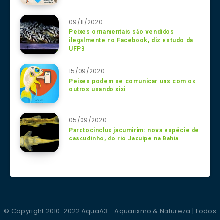
09/11/2020
Peixes ornamentais são vendidos
ilegalmente no Facebook, diz estudo da
UFPB
15/09/2020
Peixes podem se comunicar uns com os
outros usando xixi
05/09/2020
Parotocinclus jacumirim: nova espécie de
cascudinho, do rio Jacuípe na Bahia
© Copyright 2010-2022 AquaA3 - Aquarismo & Natureza | Todos