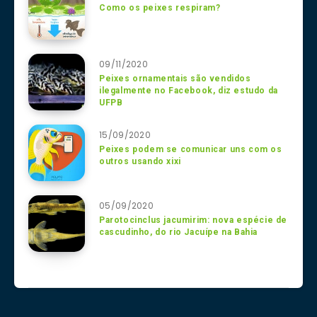
Como os peixes respiram?
09/11/2020
Peixes ornamentais são vendidos
ilegalmente no Facebook, diz estudo da
UFPB
15/09/2020
Peixes podem se comunicar uns com os
outros usando xixi
05/09/2020
Parotocinclus jacumirim: nova espécie de
cascudinho, do rio Jacuípe na Bahia