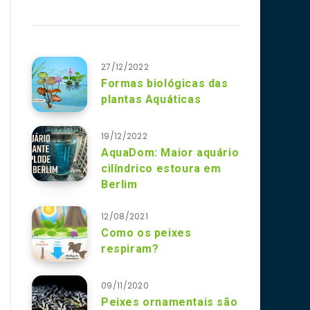
27/12/2022
Formas biológicas das
plantas Aquáticas
19/12/2022
AquaDom: Maior aquário
cilíndrico estoura em
Berlim
12/08/2021
Como os peixes
respiram?
09/11/2020
Peixes ornamentais são