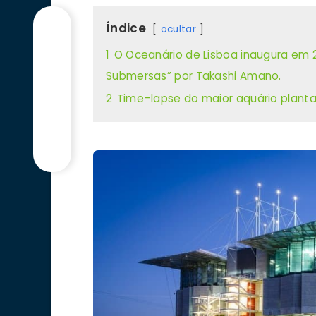
Índice
ocultar
1
O Oceanário de Lisboa inaugura em 2
Submersas” por Takashi Amano.
2
Time–lapse do maior aquário plan