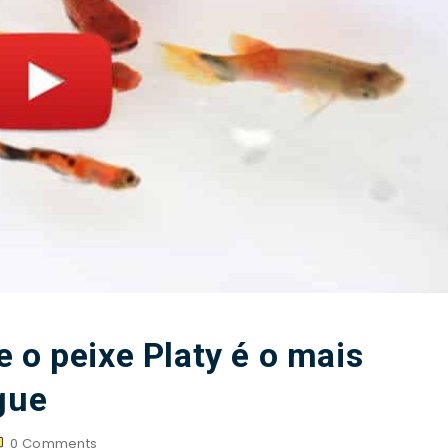
 o peixe Platy é o mais
gue
0
Comments