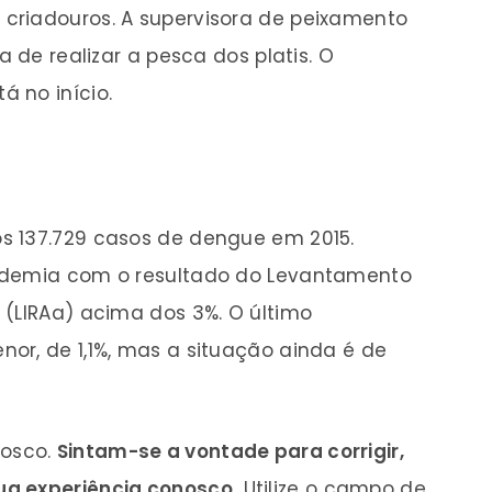
criadouros. A supervisora de peixamento
a de realizar a pesca dos platis. O
 no início.
s 137.729 casos de dengue em 2015.
idemia com o resultado do Levantamento
 (LIRAa) acima dos 3%. O último
or, de 1,1%, mas a situação ainda é de
osco.
Sintam-se a vontade para corrigir,
a experiência conosco.
Utilize o campo de