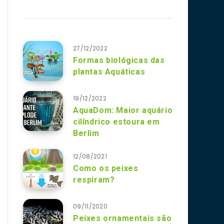
27/12/2022
Formas biológicas das
plantas Aquáticas
19/12/2022
AquaDom: Maior aquário
cilíndrico estoura em
Berlim
12/08/2021
Como os peixes
respiram?
09/11/2020
Peixes ornamentais são