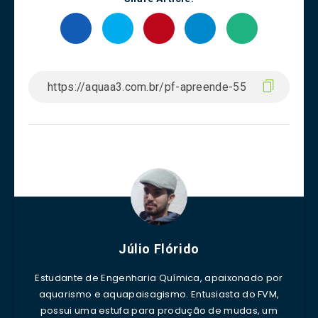
Júlio Flórido
Estudante de Engenharia Química, apaixonado por
aquarismo e aquapaisagismo. Entusiasta do FVM,
possui uma estufa para produção de mudas, um