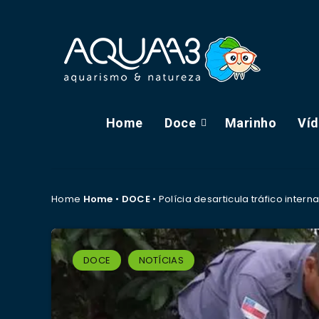
Home
Doce
Marinho
Ví
Home
Home
•
DOCE
•
Polícia desarticula tráfico inter
DOCE
NOTÍCIAS