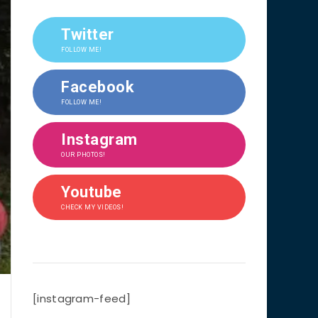
Twitter
FOLLOW ME!
Facebook
FOLLOW ME!
Instagram
OUR PHOTOS!
Youtube
CHECK MY VIDEOS!
[instagram-feed]