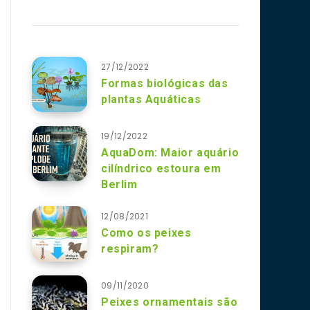
27/12/2022
Formas biológicas das
plantas Aquáticas
19/12/2022
AquaDom: Maior aquário
cilíndrico estoura em
Berlim
12/08/2021
Como os peixes
respiram?
09/11/2020
Peixes ornamentais são