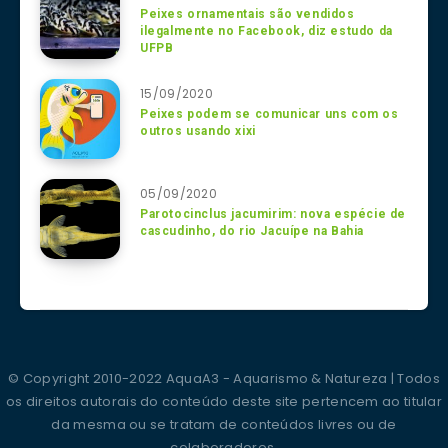
Peixes ornamentais são vendidos
ilegalmente no Facebook, diz estudo da
UFPB
15/09/2020
Peixes podem se comunicar uns com os
outros usando xixi
05/09/2020
Parotocinclus jacumirim: nova espécie de
cascudinho, do rio Jacuípe na Bahia
© Copyright 2010-2022 AquaA3 - Aquarismo & Natureza | Todos
os direitos autorais do conteúdo deste site pertencem ao titular
da mesma ou se tratam de conteúdos livres ou de
colaboradores.