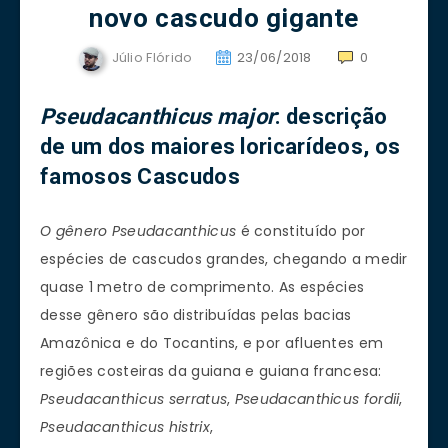
novo cascudo gigante
Júlio Flórido
23/06/2018
0
Pseudacanthicus
major
: descrição
de um dos maiores loricarídeos, os
famosos Cascudos
O gênero Pseudacanthicus
é constituído por
espécies de cascudos grandes, chegando a medir
quase 1 metro de comprimento. As espécies
desse gênero são distribuídas pelas bacias
Amazônica e do Tocantins, e por afluentes em
regiões costeiras da guiana e guiana francesa:
Pseudacanthicus
serratus
,
Pseudacanthicus
fordii
,
Pseudacanthicus
histrix
,