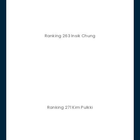
Ranking 274 Lukáš Bureš
Ranking 300 Giuseppe Nisi
Ranking 308 Alex Kirghizau
Ranking 312 Karnadi Ver Sachi