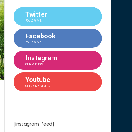
Twitter
FOLLOW ME!
Facebook
FOLLOW ME!
Instagram
OUR PHOTOS!
Youtube
CHECK MY VIDEOS!
[instagram-feed]