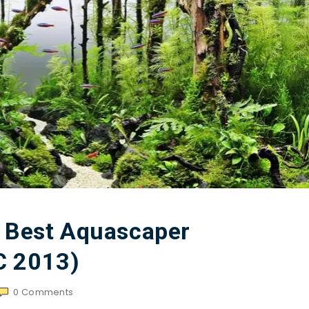
d Best Aquascaper
C 2013)
0
Comments