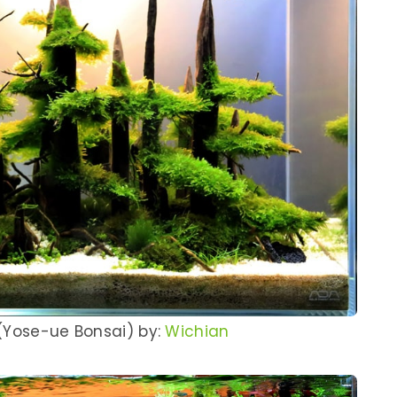
 (Yose-ue Bonsai) by:
Wichian