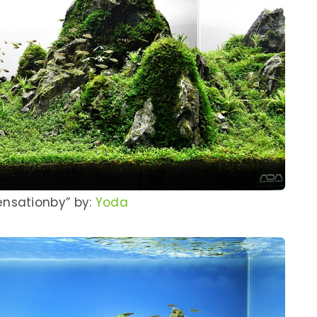
ensationby” by:
Yoda