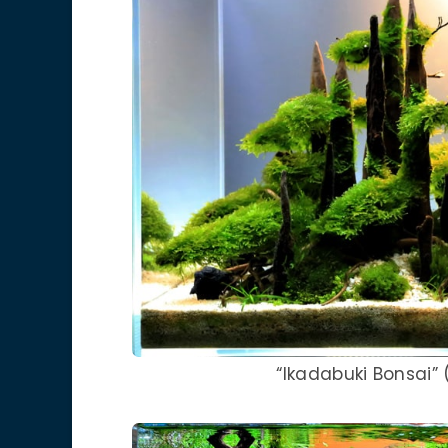
“Ikadabuki Bonsai”