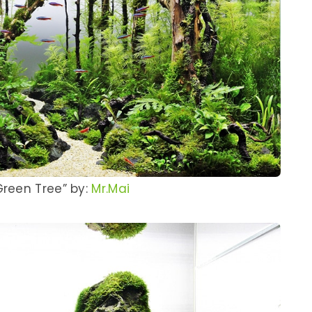
reen Tree” by:
Mr.Mai