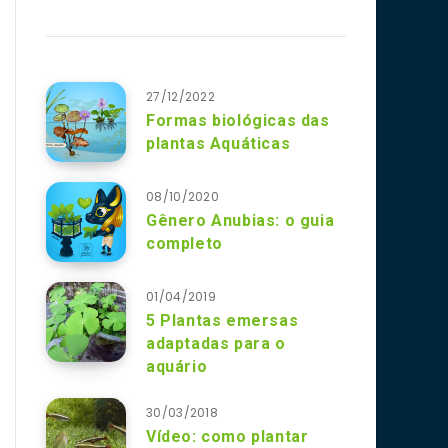
27/12/2022
Formas biológicas das
plantas Aquáticas
08/10/2020
Gênero Anubias: o guia
completo
01/04/2019
5 Plantas emersas
adaptadas para o
aquário
30/03/2018
Vídeo: como plantar