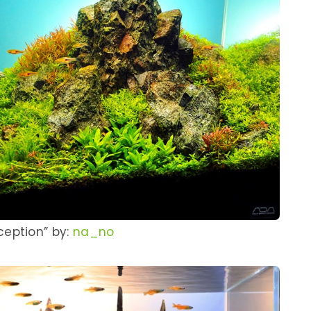
ception” by:
na_no