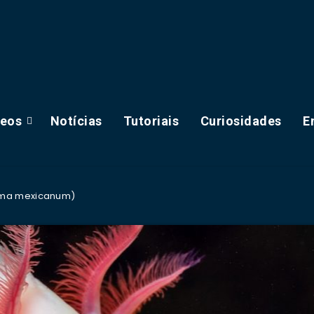
deos
Notícias
Tutoriais
Curiosidades
E
oma mexicanum)