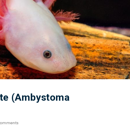
ote (Ambystoma
omments