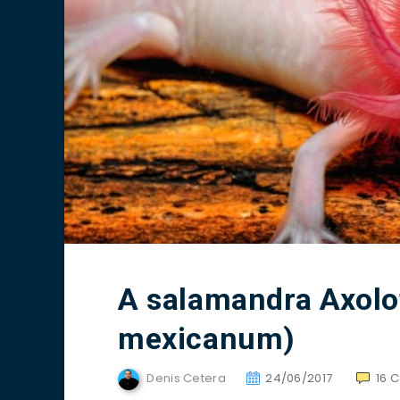
A salamandra Axol
mexicanum)
Denis Cetera
24/06/2017
16
C