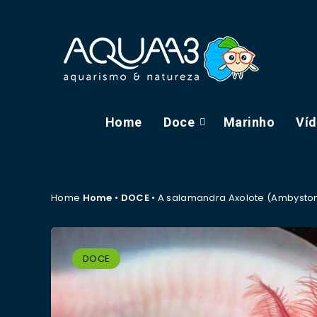
Home
Doce
Marinho
Ví
Home
Home
•
DOCE
•
A salamandra Axolote (Ambyst
DOCE