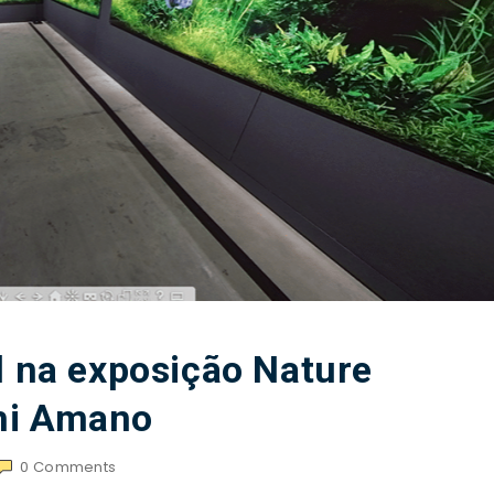
l na exposição Nature
hi Amano
0
Comments