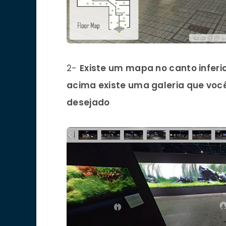
2-
Existe um mapa no canto inferio
acima existe uma galeria que voc
desejado