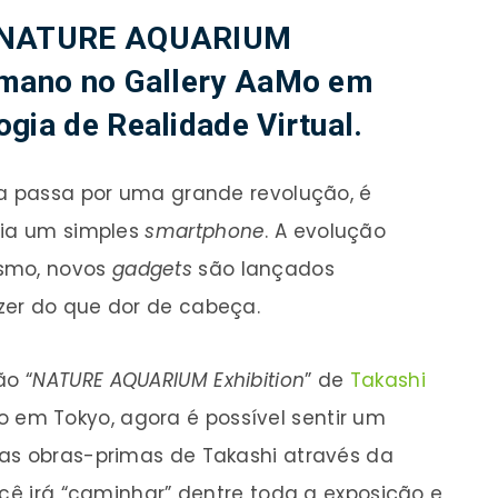
o “NATURE AQUARIUM
 Amano no Gallery AaMo em
gia de Realidade Virtual.
ia passa por uma grande revolução, é
via um simples
smartphone
. A evolução
ismo, novos
gadgets
são lançados
zer do que dor de cabeça.
ão “
NATURE AQUARIUM Exhibition
” de
Takashi
 em Tokyo, agora é possível sentir um
as obras-primas de Takashi através da
ocê irá “caminhar” dentre toda a exposição e