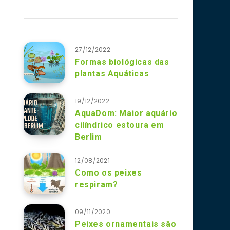
27/12/2022
Formas biológicas das
plantas Aquáticas
19/12/2022
AquaDom: Maior aquário
cilíndrico estoura em
Berlim
12/08/2021
Como os peixes
respiram?
09/11/2020
Peixes ornamentais são