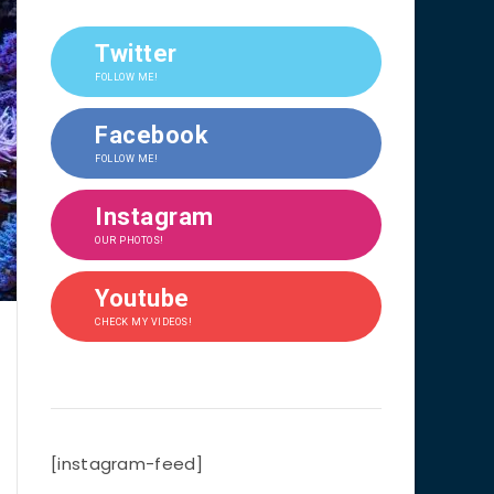
Twitter
FOLLOW ME!
Facebook
FOLLOW ME!
Instagram
OUR PHOTOS!
Youtube
CHECK MY VIDEOS!
[instagram-feed]