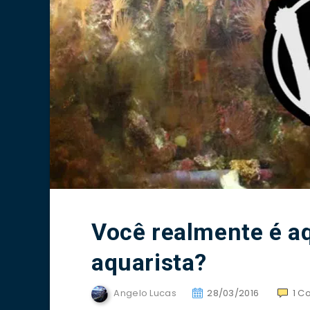
Você realmente é aq
aquarista?
Angelo Lucas
28/03/2016
1
C