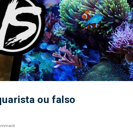
uarista ou falso
omment