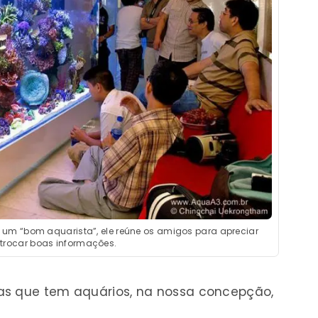
m “bom aquarista”, ele reúne os amigos para apreciar
 trocar boas informações.
as que tem aquários, na nossa concepção,