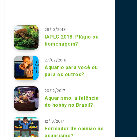
26/10/2018
IAPLC 2018: Plágio ou
homenagem?
27/02/2018
Aquário para você ou
para os outros?
20/12/2017
Aquarismo: a falência
do hobby no Brasil?
12/10/2017
Formador de opinião no
aquarismo?