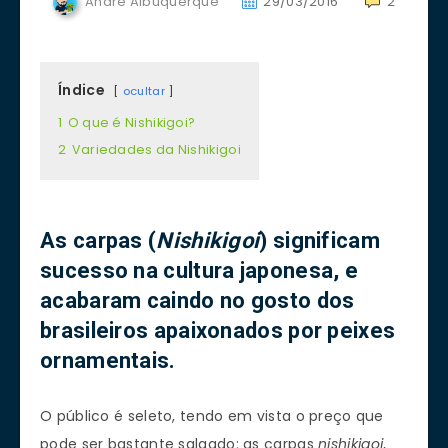
André Albuquerque
29/03/2016
2
Índice
ocultar
1
O que é Nishikigoi?
2
Variedades da Nishikigoi
As carpas (
Nishikigoi
) significam
sucesso na cultura japonesa, e
acabaram caindo no gosto dos
brasileiros apaixonados por peixes
ornamentais.
O público é seleto, tendo em vista o preço que
pode ser bastante salgado: as carpas
nishikigoi
,