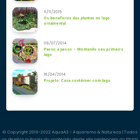
11/11/2015
Os benefícios das plantas no lago
ornamental
09/07/2014
Passo a passo – Montando seu primeiro
lago
16/04/2014
Projeto: Casa contêiner com lago
© Copyright 2010-2022 AquaA3 - Aquarismo & Natureza | Todos
os direitos autorais do conteúdo deste site pertencem ao titular