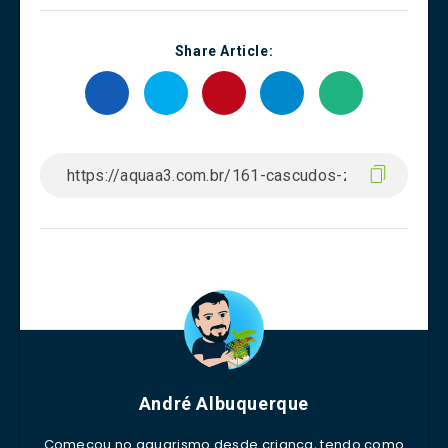
Share Article:
André Albuquerque
Começou no aquarismo desde criança, tendo como