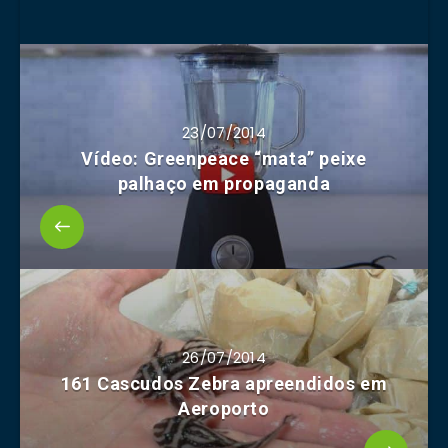
23/07/2014
Vídeo: Greenpeace “mata” peixe
palhaço em propaganda
26/07/2014
161 Cascudos Zebra apreendidos em
Aeroporto