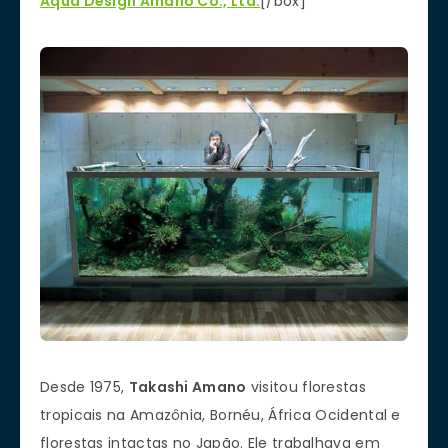
Aqua Design Amano Co., Ltd.
[/box]
Desde 1975,
Takashi
Amano
visitou
florestas
tropicais na
Amazônia
, Bornéu,
África Ocidental
e
florestas intactas
no Japão. E
le
trabalhava
em