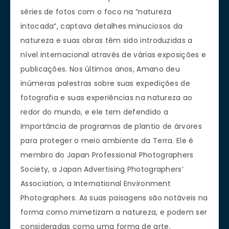
séries
de
fotos
com o foco na
“
natureza
intocada”
,
captava
detalhes minuciosos
da
natureza
e s
uas obras
têm sido introduzidas
a
nível internacional
através de várias
exposições e
publicações
.
Nos últimos anos,
Amano
deu
i
númeras
palestras sobre
suas expedições
de
fotografia e
suas experiências na
natureza ao
redor do
mundo, e ele
tem defendido
a
importância de programas
de plantio de árvores
para
proteger o meio ambiente
da Terra.
Ele é
membro
do
Japan Professional Photographers
Society, a Japan Advertising Photographers’
Association, a International Environment
Photographers
. As suas paisagens são notáveis na
forma como mimetizam a natureza, e podem ser
consideradas como uma forma de arte.