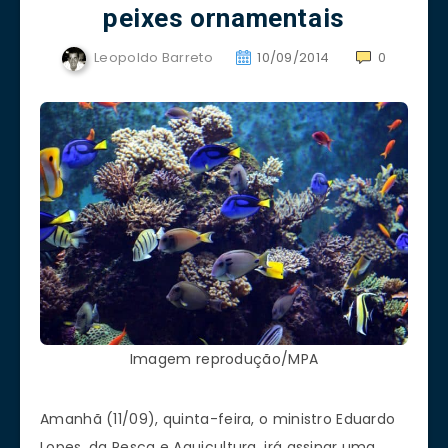
peixes ornamentais
Leopoldo Barreto
10/09/2014
0
Imagem reprodução/MPA
Amanhã (11/09), quinta-feira, o ministro Eduardo
Lopes, da Pesca e Aquicultura, irá assinar uma