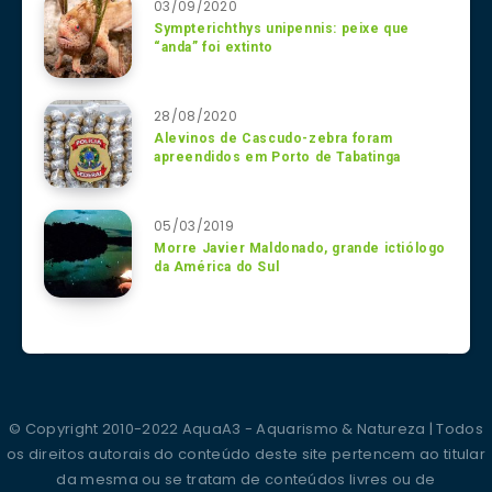
03/09/2020
Sympterichthys unipennis: peixe que
“anda” foi extinto
28/08/2020
Alevinos de Cascudo-zebra foram
apreendidos em Porto de Tabatinga
05/03/2019
Morre Javier Maldonado, grande ictiólogo
da América do Sul
© Copyright 2010-2022 AquaA3 - Aquarismo & Natureza | Todos
os direitos autorais do conteúdo deste site pertencem ao titular
da mesma ou se tratam de conteúdos livres ou de