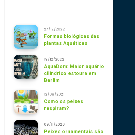
27/12/2022
Formas biológicas das
plantas Aquáticas
19/12/2022
AquaDom: Maior aquário
cilíndrico estoura em
Berlim
12/08/2021
Como os peixes
respiram?
09/11/2020
Peixes ornamentais são