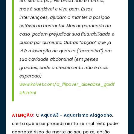
em seu corpo). Ele ainda não é normal,
mas é saudável e vive bem. Essas
intervenções, ajudam a manter a posição
estável na horizontal. Mas dependendo do
caso, podem prejudicar sua flutuabilidade e
busca por alimento. Outras “opção” que já
vi é a inserção de quartzo (“cascalho”) em
sua cavidade abdominal (em peixes
grandes, onde o crescimento não é mais
esperado)
www.koivet.com/a_flipover_diseaase_goldf
ish.html
ATENÇÃO:
O
AquaA3 – Aquarismo Alagoano
,
alerta que esse procedimento se mal feito pode
acarretar risco de morte ao seu peixe, então