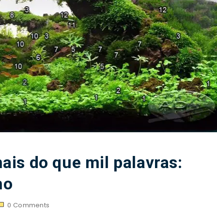
is do que mil palavras:
mo
0
Comments