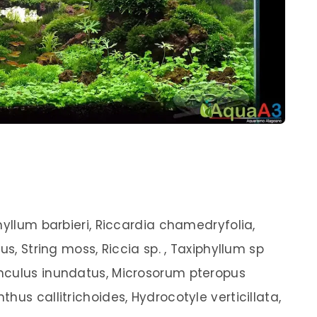
hyllum barbieri, Riccardia chamedryfolia,
us, String moss, Riccia sp. , Taxiphyllum sp
nculus inundatus, Microsorum pteropus
hus callitrichoides, Hydrocotyle verticillata,