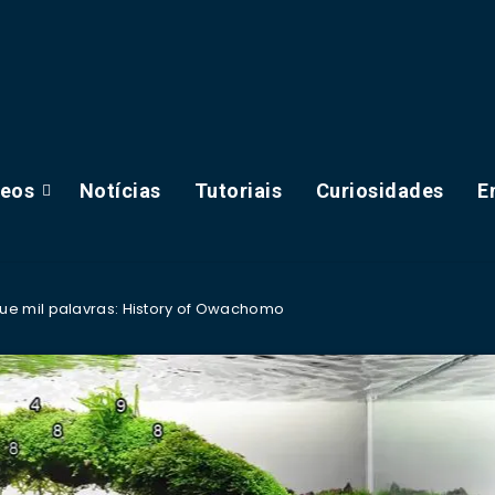
deos
Notícias
Tutoriais
Curiosidades
E
e mil palavras: History of Owachomo