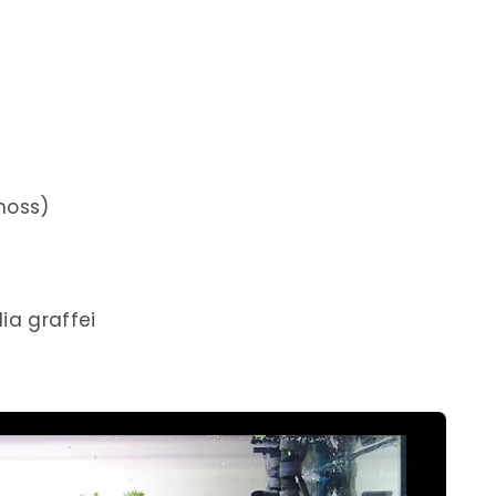
moss)
ia graffei