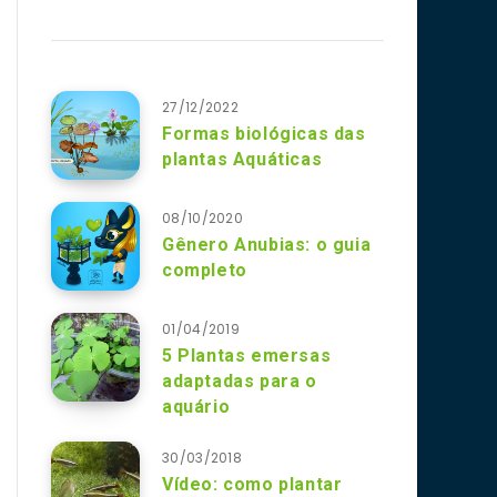
27/12/2022
Formas biológicas das
plantas Aquáticas
08/10/2020
Gênero Anubias: o guia
completo
01/04/2019
5 Plantas emersas
adaptadas para o
aquário
30/03/2018
Vídeo: como plantar