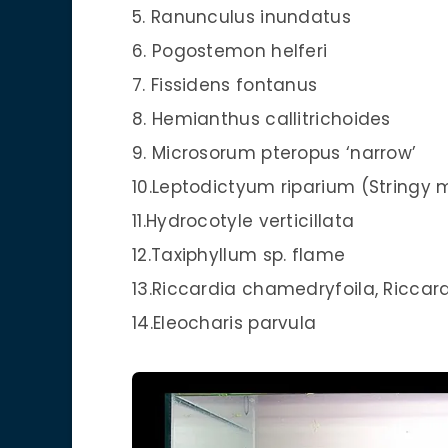
5. Ranunculus inundatus
6. Pogostemon helferi
7. Fissidens fontanus
8. Hemianthus callitrichoides
9. Microsorum pteropus ‘narrow’
10.Leptodictyum riparium (Stringy 
11.Hydrocotyle verticillata
12.Taxiphyllum sp. flame
13.Riccardia chamedryfoila, Riccard
14.Eleocharis parvula