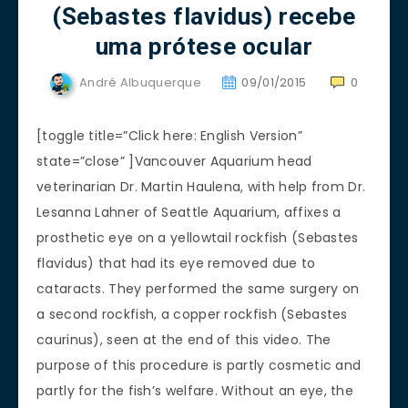
(Sebastes flavidus) recebe
uma prótese ocular
André Albuquerque
09/01/2015
0
[toggle title=”Click here: English Version”
state=”close” ]Vancouver Aquarium head
veterinarian Dr. Martin Haulena, with help from Dr.
Lesanna Lahner of Seattle Aquarium, affixes a
prosthetic eye on a yellowtail rockfish (Sebastes
flavidus) that had its eye removed due to
cataracts. They performed the same surgery on
a second rockfish, a copper rockfish (Sebastes
caurinus), seen at the end of this video. The
purpose of this procedure is partly cosmetic and
partly for the fish’s welfare. Without an eye, the